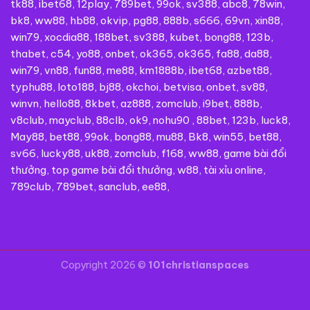
tk88
,
ibet68
,
12play
,
789bet
,
99ok
,
sv388
,
abc8
,
78win
,
bk8
,
ww88
,
hb88
,
okvip
,
pg88
,
888b
,
s666
,
69vn
,
xin88
,
win79
,
xocdia88
,
188bet
,
sv388
,
kubet
,
bong88
,
123b
,
thabet
,
c54
,
yo88
,
onbet
,
ok365
,
ok365
,
fa88
,
da88
,
win79
,
vn88
,
fun88
,
me88
,
km1888b
,
ibet68
,
azbet88
,
typhu88
,
loto188
,
bj88
,
okchoi
,
betvisa
,
onbet
,
sv88
,
winvn
,
hello88
,
8kbet
,
az888
,
zomclub
,
i9bet
,
888b
,
v8club
,
mayclub
,
88clb
,
ok9
,
nohu90
,
88bet
,
123b
,
luck8
,
May88
,
bet88
,
99ok
,
bong88
,
mu88
,
Bk8
,
win55
,
bet88
,
sv66
,
lucky88
,
uk88
,
zomclub
,
f168
,
ww88
,
game bài đổi
thưởng
,
top game bài đổi thưởng
,
w88
,
tài xỉu online
,
789club
,
789bet
,
sanclub
,
ee88
,
Copyright 2026 ©
101christianspaces