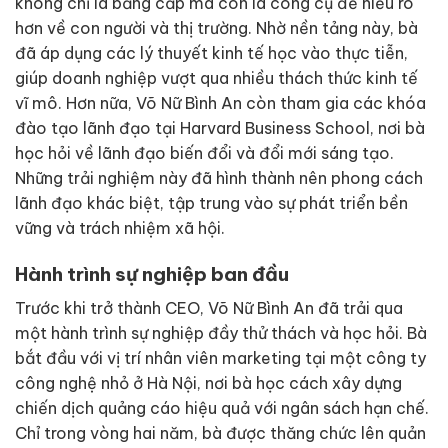
không chỉ là bằng cấp mà còn là công cụ để hiểu rõ
hơn về con người và thị trường. Nhờ nền tảng này, bà
đã áp dụng các lý thuyết kinh tế học vào thực tiễn,
giúp doanh nghiệp vượt qua nhiều thách thức kinh tế
vĩ mô. Hơn nữa, Võ Nữ Bình An còn tham gia các khóa
đào tạo lãnh đạo tại Harvard Business School, nơi bà
học hỏi về lãnh đạo biến đổi và đổi mới sáng tạo.
Những trải nghiệm này đã hình thành nên phong cách
lãnh đạo khác biệt, tập trung vào sự phát triển bền
vững và trách nhiệm xã hội.
Hành trình sự nghiệp ban đầu
Trước khi trở thành CEO, Võ Nữ Bình An đã trải qua
một hành trình sự nghiệp đầy thử thách và học hỏi. Bà
bắt đầu với vị trí nhân viên marketing tại một công ty
công nghệ nhỏ ở Hà Nội, nơi bà học cách xây dựng
chiến dịch quảng cáo hiệu quả với ngân sách hạn chế.
Chỉ trong vòng hai năm, bà được thăng chức lên quản