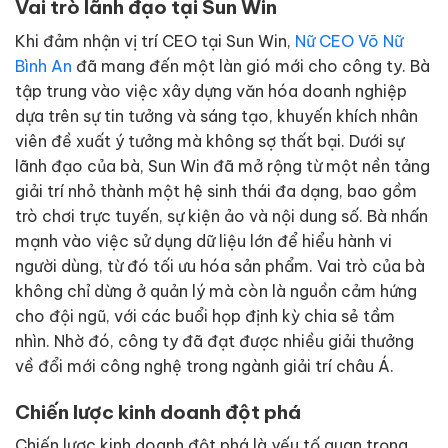
Vai trò lãnh đạo tại Sun Win
Khi đảm nhận vị trí CEO tại Sun Win,
Nữ CEO Võ Nữ
Bình An
đã mang đến một làn gió mới cho công ty. Bà
tập trung vào việc xây dựng văn hóa doanh nghiệp
dựa trên sự tin tưởng và sáng tạo, khuyến khích nhân
viên đề xuất ý tưởng mà không sợ thất bại. Dưới sự
lãnh đạo của bà, Sun Win đã mở rộng từ một nền tảng
giải trí nhỏ thành một hệ sinh thái đa dạng, bao gồm
trò chơi trực tuyến, sự kiện ảo và nội dung số. Bà nhấn
mạnh vào việc sử dụng dữ liệu lớn để hiểu hành vi
người dùng, từ đó tối ưu hóa sản phẩm. Vai trò của bà
không chỉ dừng ở quản lý mà còn là nguồn cảm hứng
cho đội ngũ, với các buổi họp định kỳ chia sẻ tầm
nhìn. Nhờ đó, công ty đã đạt được nhiều giải thưởng
về đổi mới công nghệ trong ngành giải trí châu Á.
Chiến lược kinh doanh đột phá
Chiến lược kinh doanh đột phá là yếu tố quan trọng