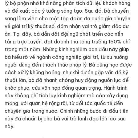
lý bộ phận nhờ khả năng phân tích dữ liệu khách hàng
và đề xuất các ý tưởng sáng tạo. Sau đó, bà chuyển
sang làm việc cho một tập đoàn đa quốc gia chuyên
về giải trí kỹ thuật số, đảm nhận vai trò giám đốc dự
án. Tại đây, bà dẫn dắt đội ngũ phát triển các nền
tảng trực tuyến, đạt doanh thu tăng trưởng 150% chỉ
trong một năm. Những kinh nghiệm ban đầu này giúp
bà hiểu rõ về ngành công nghiệp giải trí, từ xu hướng
người dùng đến thách thức pháp lý. Bà cũng học được
cách xử lý khủng hoảng, như khi dự án gặp vấn đề kỹ
thuật lớn, bà đã nhanh chóng huy động nguồn lực để
khắc phục, cứu vãn hợp đồng quan trọng. Hành trình
này không chỉ tích lũy kinh nghiệm mà còn xây dựng
mạng lưới quan hệ rộng rãi, từ đối tác quốc tế đến
chuyên gia trong nước. Chính những bước đi đầu tiên
này đã chuẩn bị cho bà vai trò lãnh đạo lớn lao sau
này.