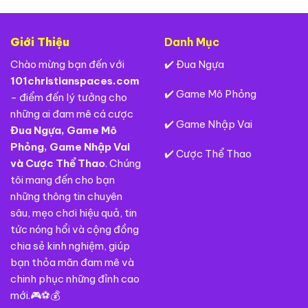
Giới Thiệu
Danh Mục
Chào mừng bạn đến với
✔️
Đua Ngựa
101christianspaces.com
✔️
Game Mô Phỏng
- điểm đến lý tưởng cho
những ai đam mê cá cược
✔️
Game Nhập Vai
Đua Ngựa
,
Game Mô
Phỏng
,
Game Nhập Vai
✔️
Cược Thể Thao
và
Cược Thể Thao
. Chúng
tôi mang đến cho bạn
những thông tin chuyên
sâu, mẹo chơi hiệu quả, tin
tức nóng hổi và cộng đồng
chia sẻ kinh nghiệm, giúp
bạn thỏa mãn đam mê và
chinh phục những đỉnh cao
mới.🎮⚽💰