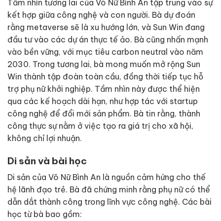
Tầm nhìn tương lai của Võ Nữ Bình An tập trung vào sự
kết hợp giữa công nghệ và con người. Bà dự đoán
rằng metaverse sẽ là xu hướng lớn, và Sun Win đang
đầu tư vào các dự án thực tế ảo. Bà cũng nhấn mạnh
vào bền vững, với mục tiêu carbon neutral vào năm
2030. Trong tương lai, bà mong muốn mở rộng Sun
Win thành tập đoàn toàn cầu, đồng thời tiếp tục hỗ
trợ phụ nữ khởi nghiệp. Tầm nhìn này được thể hiện
qua các kế hoạch dài hạn, như hợp tác với startup
công nghệ để đổi mới sản phẩm. Bà tin rằng, thành
công thực sự nằm ở việc tạo ra giá trị cho xã hội,
không chỉ lợi nhuận.
Di sản và bài học
Di sản của Võ Nữ Bình An là nguồn cảm hứng cho thế
hệ lãnh đạo trẻ. Bà đã chứng minh rằng phụ nữ có thể
dẫn dắt thành công trong lĩnh vực công nghệ. Các bài
học từ bà bao gồm: