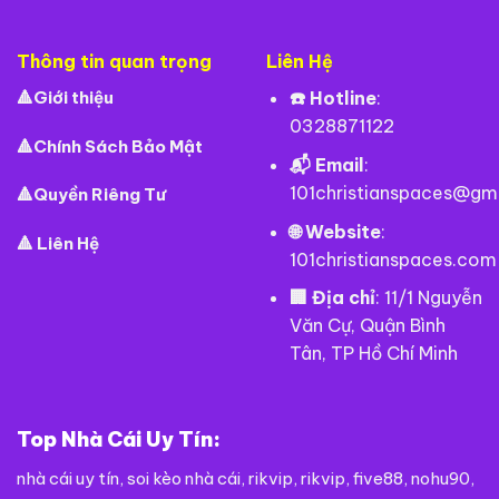
Thông tin quan trọng
Liên Hệ
🔺
Giới thiệu
☎️ Hotline
:
0328871122
🔺
Chính Sách Bảo Mật
📬 Email
:
101christianspaces
@gma
🔺
Quyền Riêng Tư
🌐 Website
:
🔺
Liên Hệ
101christianspaces.com
🏢 Địa chỉ
: 11/1 Nguyễn
Văn Cự, Quận Bình
Tân, TP Hồ Chí Minh
Top Nhà Cái Uy Tín:
nhà cái uy tín
,
soi kèo nhà cái
,
rikvip
,
rikvip
,
five88
,
nohu90
,