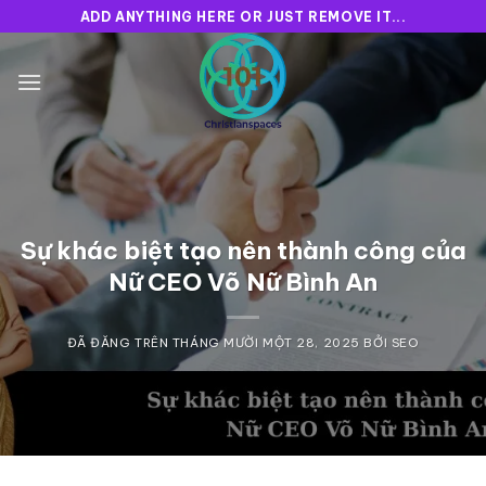
Chuyển
ADD ANYTHING HERE OR JUST REMOVE IT...
đến
nội
dung
Sự khác biệt tạo nên thành công của
Nữ CEO Võ Nữ Bình An
ĐÃ ĐĂNG TRÊN
THÁNG MƯỜI MỘT 28, 2025
BỞI
SEO