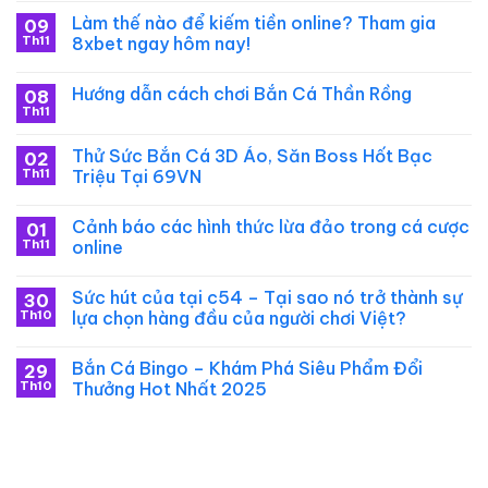
Làm thế nào để kiếm tiền online? Tham gia
09
Th11
8xbet ngay hôm nay!
Hướng dẫn cách chơi Bắn Cá Thần Rồng
08
Th11
Thử Sức Bắn Cá 3D Ảo, Săn Boss Hốt Bạc
02
Th11
Triệu Tại 69VN
Cảnh báo các hình thức lừa đảo trong cá cược
01
Th11
online
Sức hút của tại c54 – Tại sao nó trở thành sự
30
Th10
lựa chọn hàng đầu của người chơi Việt?
Bắn Cá Bingo – Khám Phá Siêu Phẩm Đổi
29
Th10
Thưởng Hot Nhất 2025