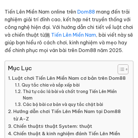
Tiến Lên Miền Nam online trên
Dom88
mang đến trải
nghiệm giải trí đỉnh cao, kết hợp nét truyền thống với
công nghệ hiện đại. Với hướng dẫn chi tiết về luật chơi
và chiến thuật từ施
Tiến Lên Miền Nam
, bài viết này sẽ
giúp bạn hiểu rõ cách chơi, kinh nghiệm và mẹo hay
để chinh phục mọi ván bài trên Dom88 năm 2025.
Mục Lục
Luật chơi Tiến Lên Miền Nam cơ bản trên Dom88
Quy tắc chia và sắp xếp bài
Thứ tự các lá bài và chất trong Tiến Lên Miền
Nam
Các bộ bài cơ bản và quy tắc chặt bài
Hướng dẫn chơi Tiến Lên Miền Nam tại Dom88
từ A-Z
Chiến thuậtទ thuật System: thuật
Chiến thuật & kinh nghiệm đánh Tiến Lên Miền