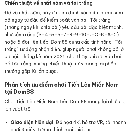
Chiến thuật về nhất sớm và tới trắng
Để về nhất sớm, hãy ưu tiên đánh sảnh dài hoặc sám
cô ngay từ đầu để kiểm soát ván bài. Tới trắng
(thắng ngay khi chia bài) yêu cầu bài đặc biệt mạnh,
như sảnh rồng (3-4-5-6-7-8-9-10-J-Q-K-A-2)
hoặc 6 đôi liên tiếp. Dom88 cung cấp tính năng “Tới
trắng” tự động nhận diện, giúp người chơi không bỏ lỡ
cơ hội. Thống kê năm 2025 cho thấy chỉ 5% ván bài
có tới trắng, nhưng chiến thuật này mang lại phần
thưởng gấp 10 lần cược.
Phân tích ưu điểm chơi Tiến Lên Miền Nam
tại Dom88
Chơi Tiến Lên Miền Nam trên Dom88 mang lại nhiều lợi
ích vượt trội:
Giao diện hiện đại
: Đồ họa 4K, hỗ trợ VR, tải nhanh
dưới 3 giây, tương thích mọi thiết bị.