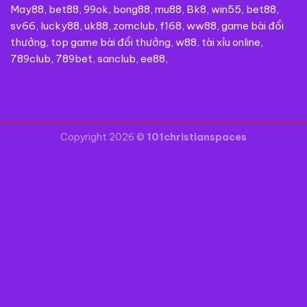
May88
,
bet88
,
99ok
,
bong88
,
mu88
,
Bk8
,
win55
,
bet88
,
sv66
,
lucky88
,
uk88
,
zomclub
,
f168
,
ww88
,
game bài đổi
thưởng
,
top game bài đổi thưởng
,
w88
,
tài xỉu online
,
789club
,
789bet
,
sanclub
,
ee88
,
Copyright 2026 ©
101christianspaces