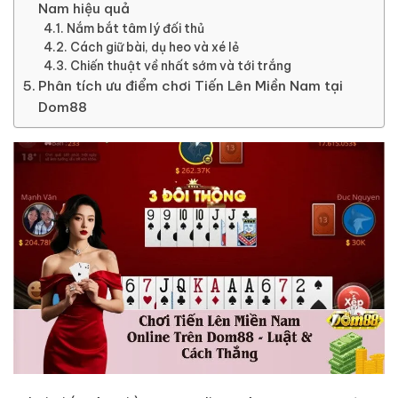
Nam hiệu quả
Nắm bắt tâm lý đối thủ
Cách giữ bài, dụ heo và xé lẻ
Chiến thuật về nhất sớm và tới trắng
Phân tích ưu điểm chơi Tiến Lên Miền Nam tại
Dom88