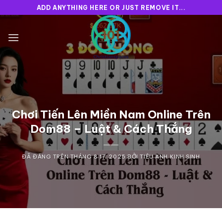
Chuyển
ADD ANYTHING HERE OR JUST REMOVE IT...
đến
nội
dung
Chơi Tiến Lên Miền Nam Online Trên
Dom88 – Luật & Cách Thắng
ĐÃ ĐĂNG TRÊN
THÁNG 8 17, 2025
BỞI
TIÊU ANH KINH SINH