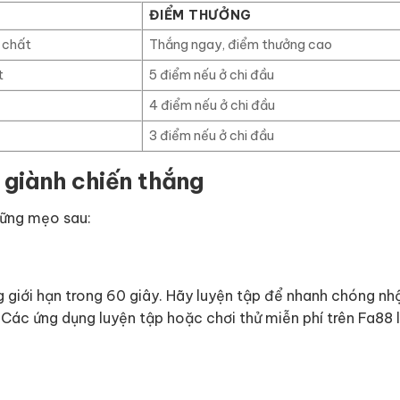
ĐIỂM THƯỞNG
g chất
Thắng ngay, điểm thưởng cao
t
5 điểm nếu ở chi đầu
4 điểm nếu ở chi đầu
3 điểm nếu ở chi đầu
 giành chiến thắng
hững mẹo sau:
g giới hạn trong 60 giây. Hãy luyện tập để nhanh chóng nh
 Các ứng dụng luyện tập hoặc chơi thử miễn phí trên Fa88 