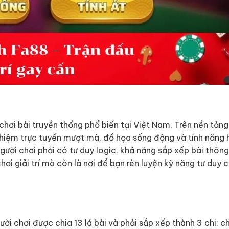
8
 chơi bài truyền thống phổ biến tại Việt Nam. Trên nền tản
nghiệm trực tuyến mượt mà, đồ họa sống động và tính năng 
 người chơi phải có tư duy logic, khả năng sắp xếp bài thôn
ơi giải trí mà còn là nơi để bạn rèn luyện kỹ năng tư duy 
ười chơi được chia 13 lá bài và phải sắp xếp thành 3 chi: c