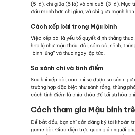
(5 lá), chi giữa (5 lá) và chi cuối (3 lá). Mục 
đầu mạnh hơn chi giữa, và chi giữa mạnh hơn 
Cách xếp bài trong Mậu binh
Việc xếp bài là yếu tố quyết định thắng thua
hợp lệ như mậu thầu, đôi, sám cô, sảnh, thùng
“binh lủng” và thua ngay lập tức.
So sánh chi và tính điểm
Sau khi xếp bài, các chi sẽ được so sánh giữa
trường hợp đặc biệt như sảnh rồng, thùng ph
cách tính điểm là chìa khóa để tối ưu hóa ch
Cách tham gia Mậu binh tr
Để bắt đầu, bạn chỉ cần đăng ký tài khoản t
game bài. Giao diện trực quan giúp người ch