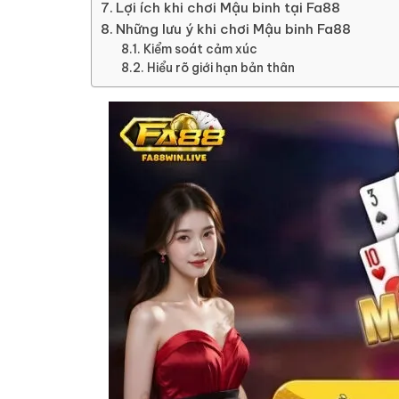
Lợi ích khi chơi Mậu binh tại Fa88
Những lưu ý khi chơi Mậu binh Fa88
Kiểm soát cảm xúc
Hiểu rõ giới hạn bản thân