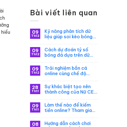
ài
Bài viết liên quan
ách
hưởng
Kỹ năng phân tích dữ
09
 hiểu
Th12
liệu giúp soi kèo bóng
đá chính xác hơn
Cách dự đoán tỷ số
09
Th12
bóng đá dựa trên dữ
liệu đối đầu gần đây
Trải nghiệm bắn cá
09
Th12
online cùng chế độ
nhiều người chơi
Sự khác biệt tạo nên
28
Th11
thành công của Nữ CEO
Võ Nữ Bình An
Làm thế nào để kiếm
09
Th11
tiền online? Tham gia
8xbet ngay hôm nay!
Hướng dẫn cách chơi
08