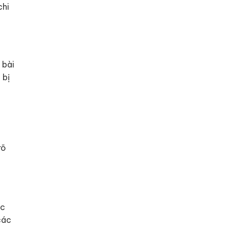
chi
 bài
 bị
rõ
ục
các