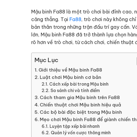
Mậu binh Fa88 là một trò chơi bài đỉnh cao, n
căng thẳng. Tại
Fa88
, trò chơi này không ch
bản thân trong những trận đấu trí gay cấn. Vớ
lớn, Mậu binh Fa88 đã trở thành lựa chọn hàn
rõ hơn về trò chơi, từ cách chơi, chiến thuậ
Mục Lục
Giới thiệu về Mậu binh Fa88
Luật chơi Mậu binh cơ bản
Cách xếp bài trong Mậu binh
So sánh chi và tính điểm
Cách tham gia Mậu binh trên Fa88
Chiến thuật chơi Mậu binh hiệu quả
Các bộ bài đặc biệt trong Mậu binh
Mẹo chơi Mậu binh Fa88 để giành chiến t
Luyện tập xếp bài nhanh
Quản lý vốn cược thông minh