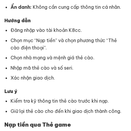
Ẩn danh:
Không cần cung cấp thông tin cá nhân.
Hướng dẫn
Đăng nhập vào tài khoản K8cc.
Chọn mục “Nạp tiền” và chọn phương thức “Thẻ
cào điện thoại”.
Chọn nhà mạng và mệnh giá thẻ cào.
Nhập mã thẻ cào và số seri.
Xác nhận giao dịch.
Lưu ý
Kiểm tra kỹ thông tin thẻ cào trước khi nạp.
Giữ lại thẻ cào cho đến khi giao dịch thành công.
Nạp tiền qua Thẻ game