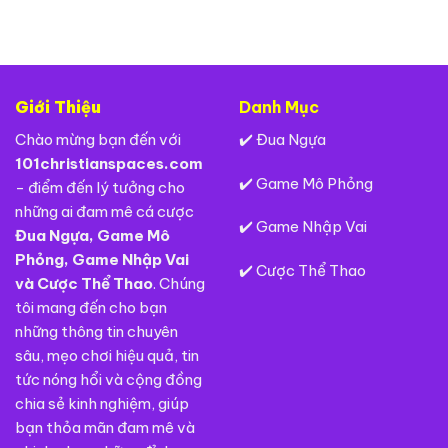
Giới Thiệu
Danh Mục
Chào mừng bạn đến với
✔️
Đua Ngựa
101christianspaces.com
✔️
Game Mô Phỏng
- điểm đến lý tưởng cho
những ai đam mê cá cược
✔️
Game Nhập Vai
Đua Ngựa
,
Game Mô
Phỏng
,
Game Nhập Vai
✔️
Cược Thể Thao
và
Cược Thể Thao
. Chúng
tôi mang đến cho bạn
những thông tin chuyên
sâu, mẹo chơi hiệu quả, tin
tức nóng hổi và cộng đồng
chia sẻ kinh nghiệm, giúp
bạn thỏa mãn đam mê và