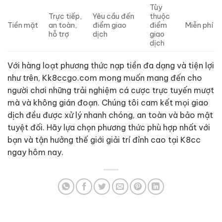
Tùy
Trực tiếp,
Yêu cầu đến
thuộc
Tiền mặt
an toàn,
điểm giao
điểm
Miễn phí
hỗ trợ
dịch
giao
dịch
Với hàng loạt phương thức nạp tiền đa dạng và tiện lợi
như trên, Kk8ccgo.com mong muốn mang đến cho
người chơi những trải nghiệm cá cược trực tuyến mượt
mà và không gián đoạn. Chúng tôi cam kết mọi giao
dịch đều được xử lý nhanh chóng, an toàn và bảo mật
tuyệt đối. Hãy lựa chọn phương thức phù hợp nhất với
bạn và tận hưởng thế giới giải trí đỉnh cao tại K8cc
ngay hôm nay.