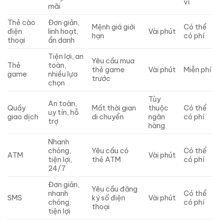
ví
mãi
Thẻ cào
Đơn giản,
Mệnh giá giới
Có thể
điện
linh hoạt,
Vài phút
hạn
có phí
thoại
ẩn danh
Tiện lợi, an
Yêu cầu mua
Thẻ
toàn,
thẻ game
Vài phút
Miễn phí
game
nhiều lựa
trước
chọn
Tùy
An toàn,
Quầy
Mất thời gian
thuộc
Có thể
uy tín, hỗ
giao dịch
di chuyển
ngân
có phí
trợ
hàng
Nhanh
chóng,
Yêu cầu có
Có thể
ATM
Vài phút
tiện lợi,
thẻ ATM
có phí
24/7
Đơn giản,
Yêu cầu đăng
nhanh
Có thể
SMS
ký số điện
Vài phút
chóng,
có phí
thoại
tiện lợi