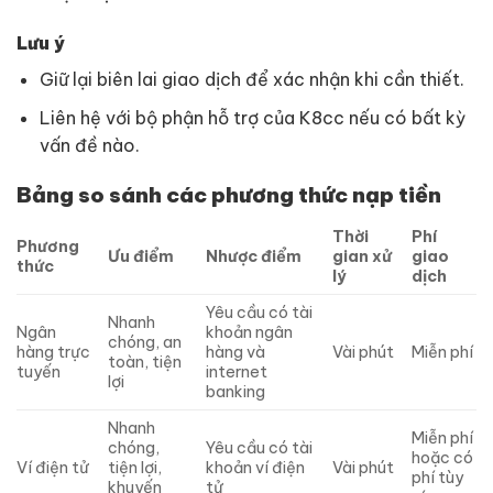
Lưu ý
Giữ lại biên lai giao dịch để xác nhận khi cần thiết.
Liên hệ với bộ phận hỗ trợ của K8cc nếu có bất kỳ
vấn đề nào.
Bảng so sánh các phương thức nạp tiền
Thời
Phí
Phương
Ưu điểm
Nhược điểm
gian xử
giao
thức
lý
dịch
Yêu cầu có tài
Nhanh
Ngân
khoản ngân
chóng, an
hàng trực
hàng và
Vài phút
Miễn phí
toàn, tiện
tuyến
internet
lợi
banking
Nhanh
Miễn phí
chóng,
Yêu cầu có tài
hoặc có
Ví điện tử
tiện lợi,
khoản ví điện
Vài phút
phí tùy
khuyến
tử