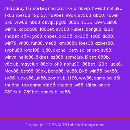
nhà cái uy tín
,
soi kèo nhà cái
,
rikvip
,
rikvip
,
five88
,
nohu90
,
tk88
,
ibet68
,
12play
,
789bet
,
99ok
,
sv388
,
abc8
,
78win
,
bk8
,
ww88
,
hb88
,
okvip
,
pg88
,
888b
,
s666
,
69vn
,
xin88
,
win79
,
xocdia88
,
188bet
,
sv388
,
kubet
,
bong88
,
123b
,
thabet
,
c54
,
yo88
,
onbet
,
ok365
,
ok365
,
fa88
,
da88
,
win79
,
vn88
,
fun88
,
me88
,
km1888b
,
ibet68
,
azbet88
,
typhu88
,
loto188
,
bj88
,
okchoi
,
betvisa
,
onbet
,
sv88
,
winvn
,
hello88
,
8kbet
,
az888
,
zomclub
,
i9bet
,
888b
,
v8club
,
mayclub
,
88clb
,
ok9
,
nohu90
,
88bet
,
123b
,
luck8
,
May88
,
bet88
,
99ok
,
bong88
,
mu88
,
Bk8
,
win55
,
bet88
,
sv66
,
lucky88
,
uk88
,
zomclub
,
f168
,
ww88
,
game bài đổi
thưởng
,
top game bài đổi thưởng
,
w88
,
tài xỉu online
,
789club
,
789bet
,
sanclub
,
ee88
,
Copyright 2026 ©
101christianspaces