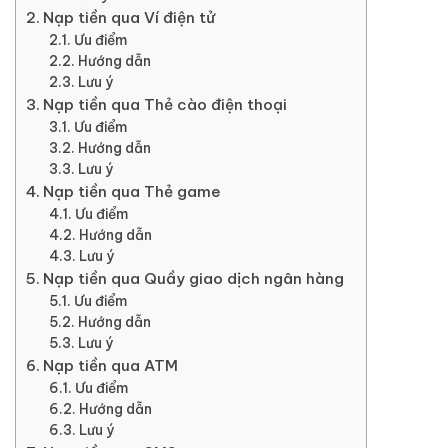
Nạp tiền qua Ví điện tử
Ưu điểm
Hướng dẫn
Lưu ý
Nạp tiền qua Thẻ cào điện thoại
Ưu điểm
Hướng dẫn
Lưu ý
Nạp tiền qua Thẻ game
Ưu điểm
Hướng dẫn
Lưu ý
Nạp tiền qua Quầy giao dịch ngân hàng
Ưu điểm
Hướng dẫn
Lưu ý
Nạp tiền qua ATM
Ưu điểm
Hướng dẫn
Lưu ý