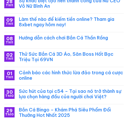
Sự khác biệt tạo nên thành công của Nữ CEO
28
Th11
Võ Nữ Bình An
Làm thế nào để kiếm tiền online? Tham gia
09
Th11
8xbet ngay hôm nay!
Hướng dẫn cách chơi Bắn Cá Thần Rồng
08
Th11
Thử Sức Bắn Cá 3D Ảo, Săn Boss Hốt Bạc
02
Th11
Triệu Tại 69VN
Cảnh báo các hình thức lừa đảo trong cá cược
01
Th11
online
Sức hút của tại c54 – Tại sao nó trở thành sự
30
Th10
lựa chọn hàng đầu của người chơi Việt?
Bắn Cá Bingo – Khám Phá Siêu Phẩm Đổi
29
Th10
Thưởng Hot Nhất 2025